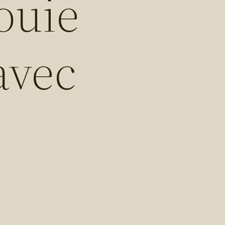
ouie
avec