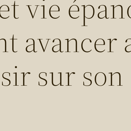
et vie épan
t avancer 
isir sur son