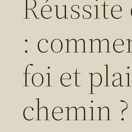
Réussite 
: commen
foi et pla
chemin ?